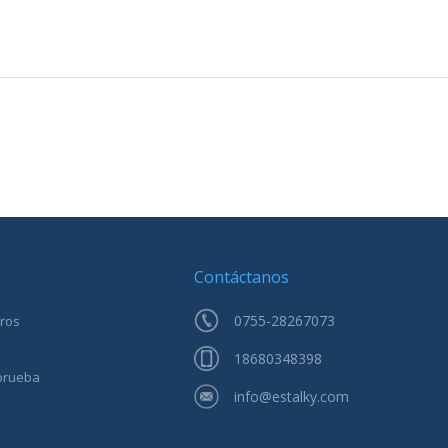
Contáctanos
0755-28267073
tros
18680348398
prueba
info@estalky.com