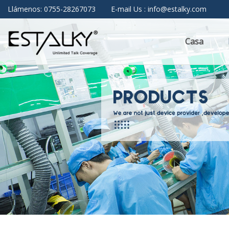
Llámenos: 0755-28267073
E-mail Us : info@estalky.com
Casa