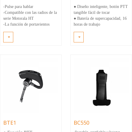
-Pulse para hablar
● Diseño inteligente, botón PTT
-Compatible con las radios de la
tangible fácil de tocar
serie Motorala HT
●
Batería de supercapacidad, 16
-La función de portavientos
horas de trabajo
ayuda a reducir el ruido de
●
Micrófono de cancelación de
fondo
ruido DSP
-Te permite hablar y escuchar
●
Alto volumen, sonido
sin quitar la radio del cinturón o
cristalino
estuche
BTE1
BC550