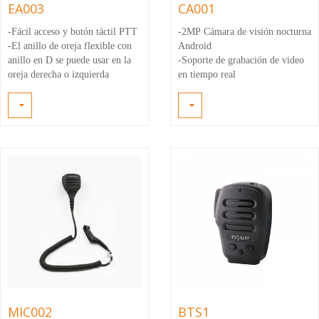
EA003
CA001
-Fácil acceso y botón táctil PTT
-2MP
Cámara de visión nocturna
-El anillo de oreja flexible con
Android
anillo en D se puede usar en la
-Soporte de grabación de video
oreja derecha o izquierda
en tiempo real
-Con línea de estiramiento de
-Con ángulo de visión de 120
PU y cómoda oreja de goma
grados
colgando
-Con 8 de luz de visión nocturna
-El tubo acústico de alta calidad
transmite la voz tiene mejor
sentido del oído
MIC002
BTS1