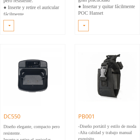
pero resistente.
● Insertar y quitar fácilmente
●
Inserte y retire el auricular
POC Hanset
fácilmente
● Estado de carga del diseño
●
LED de estado de carga
Color Light para un fácil
para un fácil monitoreo y
monitoreo y administración
administración de energía
de energía
●
Garantía de
● Construir en un
responsabilidad limitada de 1
microprocesador es de
año
control de carga y protección
de anulación
DC550
PB001
-Diseño portátil y estilo de moda
Diseño elegante, compacto pero
-Alta calidad y trabajo manual
resistente.
exquisito
Inserte y retire el auricular