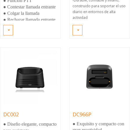
-Durable, confiable y liviano,
●
Función PTT
construido para soportar el uso
●
Contestar llamada entrante
diario en entornos de alta
●
Colgar la llamada
actividad
●
Rechazar llamada entrante
-Construcción de policarbonato
flexible pero fuerte.
-360 ° clip giratorio giratorio con
soporte incorporado
- Lanzamiento rápido del
teléfono
DC002
DC966P
● Exquisito y compacto con
●
Diseño elegante, compacto
gran practicidad