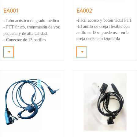
EA001
EA002
-Fácil acceso y botón táctil PTT
-Tubo acústico de grado médico
-El anillo de oreja flexible con
- PTT único, transmisión de voz
anillo en D se puede usar en la
pequeña y de alta calidad.
oreja derecha o izquierda
-
Conector de 13 patillas
-Con línea de estiramiento de
- Pestillo de conexión segura
PU y cómoda oreja de goma
incorporado que proporciona
colgando
una conexión confiable y segura
-El tubo acústico de alta calidad
transmite la voz tiene mejor
sentido del oído